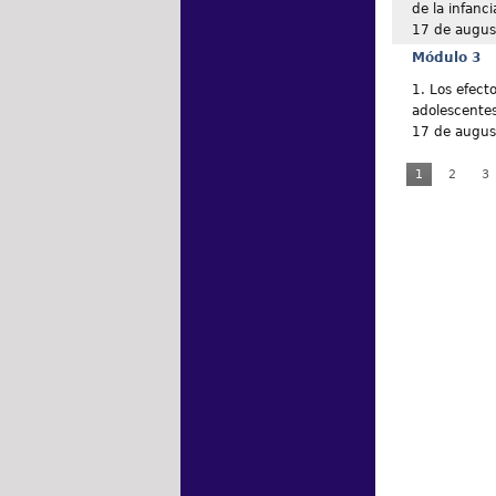
de la infanci
17 de augus
Módulo 3
1. Los efecto
adolescente
17 de augus
1
2
3