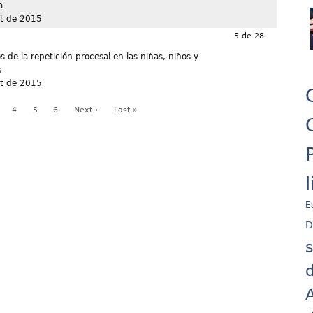
a
t de 2015
5 de 28
s de la repetición procesal en las niñas, niños y
s
t de 2015
4
5
6
Next ›
Last »
E
D
d
A