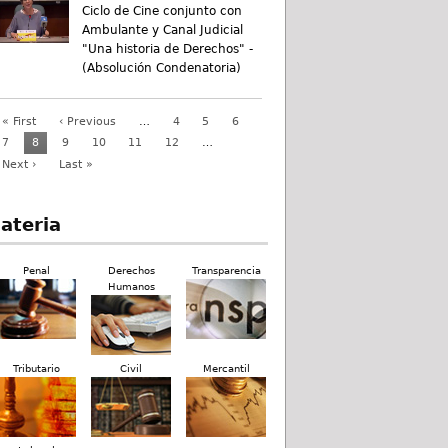
Ciclo de Cine conjunto con
Ambulante y Canal Judicial
"Una historia de Derechos" -
(Absolución Condenatoria)
« First
‹ Previous
…
4
5
6
7
8
9
10
11
12
…
Next ›
Last »
ateria
Penal
Derechos
Transparencia
Humanos
Tributario
Civil
Mercantil