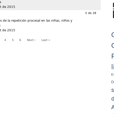
a
t de 2015
5 de 28
s de la repetición procesal en las niñas, niños y
s
t de 2015
4
5
6
Next ›
Last »
E
D
d
A