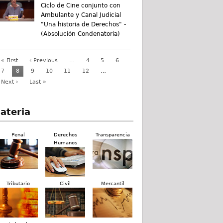
Ciclo de Cine conjunto con
Ambulante y Canal Judicial
"Una historia de Derechos" -
(Absolución Condenatoria)
« First
‹ Previous
…
4
5
6
7
8
9
10
11
12
…
Next ›
Last »
ateria
Penal
Derechos
Transparencia
Humanos
Tributario
Civil
Mercantil