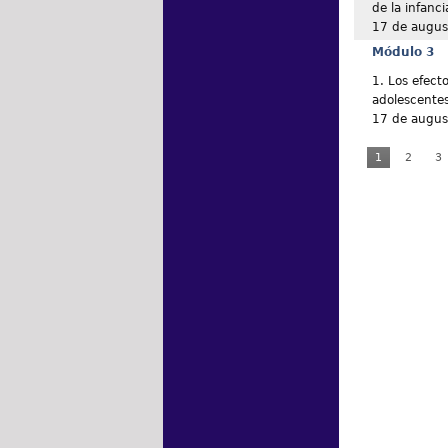
de la infanci
17 de augus
Módulo 3
1. Los efecto
adolescente
17 de augus
1
2
3