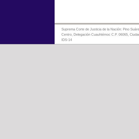
Suprema Corte de Justicia de la Nación: Pino Suáre
Centro, Delegación Cuauhtémoc C.P. 06065, Ciuda
IDS-14