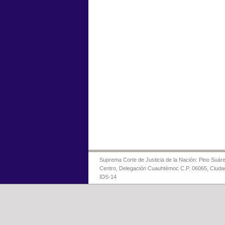
Suprema Corte de Justicia de la Nación: Pino Suáre
Centro, Delegación Cuauhtémoc C.P. 06065, Ciuda
IDS-14