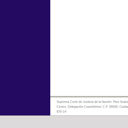
Suprema Corte de Justicia de la Nación: Pino Suáre
Centro, Delegación Cuauhtémoc C.P. 06065, Ciuda
IDS-14