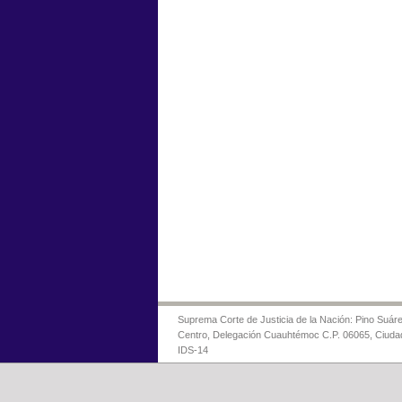
Suprema Corte de Justicia de la Nación: Pino Suáre
Centro, Delegación Cuauhtémoc C.P. 06065, Ciuda
IDS-14