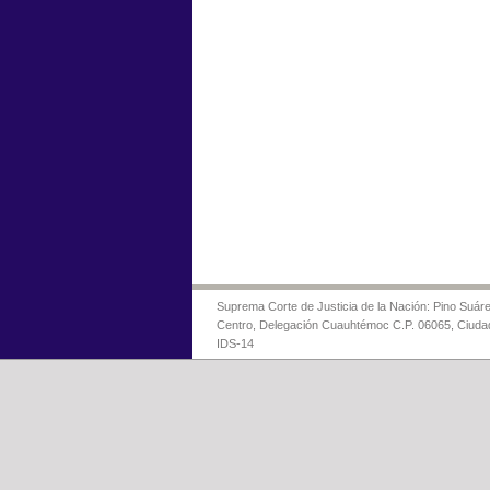
Suprema Corte de Justicia de la Nación: Pino Suáre
Centro, Delegación Cuauhtémoc C.P. 06065, Ciuda
IDS-14