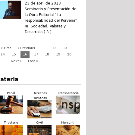
23 de april de 2018
Seminario y Presentación de
la Obra Editorial "La
responsabilidad del Porvenir"
III. Sociedad, Valores y
Desarrollo ( 3 )
« First
‹ Previous
…
12
13
14
15
16
17
18
19
20
…
Next ›
Last »
ateria
Penal
Derechos
Transparencia
Humanos
Tributario
Civil
Mercantil