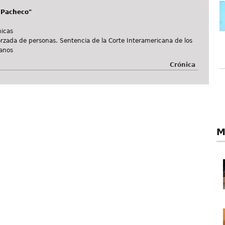
 Pacheco"
icas
orzada de personas. Sentencia de la Corte Interamericana de los
anos
Crónica
M