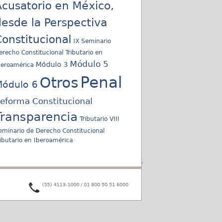
cusatorio en México,
esde la Perspectiva
onstitucional
IX Seminario
erecho Constitucional Tributario en
Módulo 5
Módulo 3
beroamérica
Penal
Otros
ódulo 6
eforma Constitucional
Transparencia
Tributario
VIII
eminario de Derecho Constitucional
ributario en Iberoamérica
(55) 4113-1000 / 01 800 50 51 6000