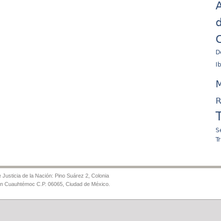
A
d
C
D
I
M
R
S
T
Justicia de la Nación: Pino Suárez 2, Colonia
ón Cuauhtémoc C.P. 06065, Ciudad de México.