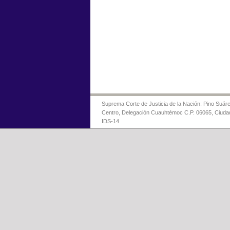
Suprema Corte de Justicia de la Nación: Pino Suáre
Centro, Delegación Cuauhtémoc C.P. 06065, Ciuda
IDS-14