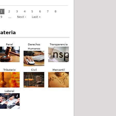
1
2
3
4
5
6
7
8
9
…
Next ›
Last »
ateria
Penal
Derechos
Transparencia
Humanos
Tributario
Civil
Mercantil
Laboral