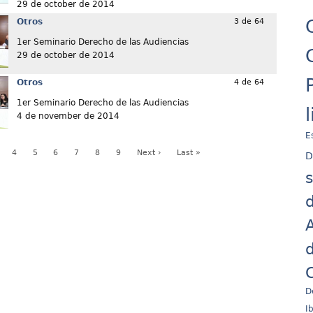
29 de october de 2014
Otros
3 de 64
1er Seminario Derecho de las Audiencias
29 de october de 2014
Otros
4 de 64
1er Seminario Derecho de las Audiencias
4 de november de 2014
E
4
5
6
7
8
9
Next ›
Last »
D
d
A
d
C
D
I