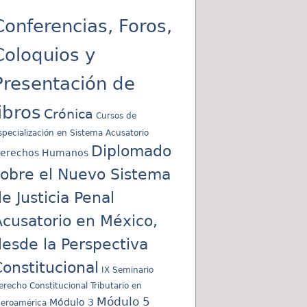
Conferencias, Foros,
Coloquios y
Presentación de
libros
Crónica
Cursos de
specialización en Sistema Acusatorio
Diplomado
erechos Humanos
sobre el Nuevo Sistema
e Justicia Penal
cusatorio en México,
esde la Perspectiva
onstitucional
IX Seminario
erecho Constitucional Tributario en
Módulo 5
Módulo 3
beroamérica