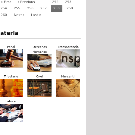
« First
‹ Previous
…
252
253
254
255
256
257
258
259
260
Next ›
Last »
ateria
Penal
Derechos
Transparencia
Humanos
Tributario
Civil
Mercantil
Laboral