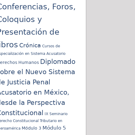
Conferencias, Foros,
Coloquios y
Presentación de
libros
Crónica
Cursos de
specialización en Sistema Acusatorio
Diplomado
erechos Humanos
sobre el Nuevo Sistema
e Justicia Penal
cusatorio en México,
esde la Perspectiva
onstitucional
IX Seminario
erecho Constitucional Tributario en
Módulo 5
Módulo 3
beroamérica