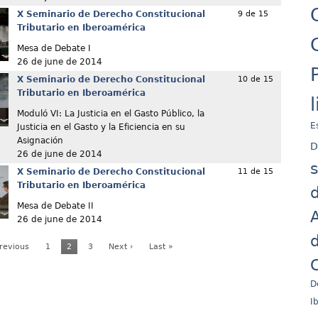
X Seminario de Derecho Constitucional
9 de 15
Tributario en Iberoamérica
Mesa de Debate I
26 de june de 2014
X Seminario de Derecho Constitucional
10 de 15
Tributario en Iberoamérica
Moduló VI: La Justicia en el Gasto Público, la
E
Justicia en el Gasto y la Eficiencia en su
Asignación
D
26 de june de 2014
X Seminario de Derecho Constitucional
11 de 15
Tributario en Iberoamérica
d
Mesa de Debate II
A
26 de june de 2014
d
Previous
1
2
3
Next ›
Last »
C
D
I