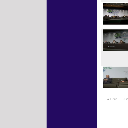
« First
‹ 