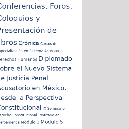
Conferencias, Foros,
Coloquios y
Presentación de
libros
Crónica
Cursos de
specialización en Sistema Acusatorio
Diplomado
erechos Humanos
sobre el Nuevo Sistema
e Justicia Penal
cusatorio en México,
esde la Perspectiva
onstitucional
IX Seminario
erecho Constitucional Tributario en
Módulo 5
Módulo 3
beroamérica