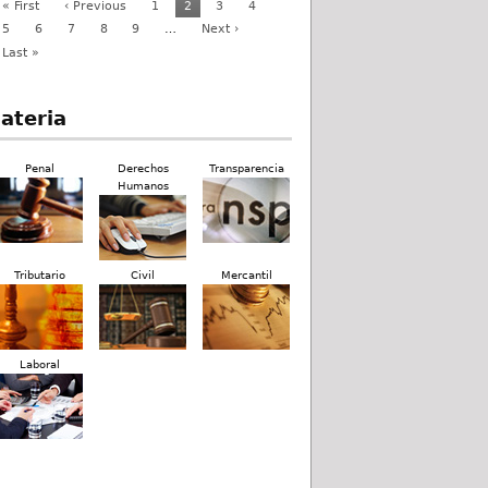
« First
‹ Previous
1
2
3
4
5
6
7
8
9
…
Next ›
Last »
ateria
Penal
Derechos
Transparencia
Humanos
Tributario
Civil
Mercantil
Laboral