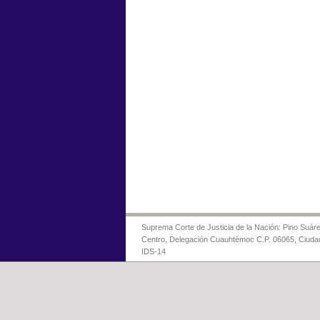
Suprema Corte de Justicia de la Nación: Pino Suáre
Centro, Delegación Cuauhtémoc C.P. 06065, Ciuda
IDS-14