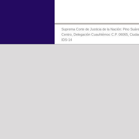
Suprema Corte de Justicia de la Nación: Pino Suáre
Centro, Delegación Cuauhtémoc C.P. 06065, Ciuda
IDS-14