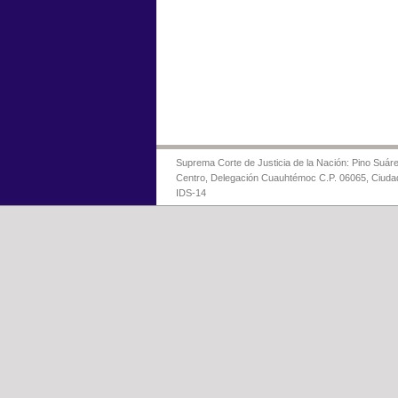
Suprema Corte de Justicia de la Nación: Pino Suáre
Centro, Delegación Cuauhtémoc C.P. 06065, Ciuda
IDS-14