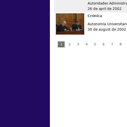
Autoridades Administra
26 de april de 2002
Crónica
Autonomía Universitari
30 de august de 2002
1
2
3
4
5
6
7
8