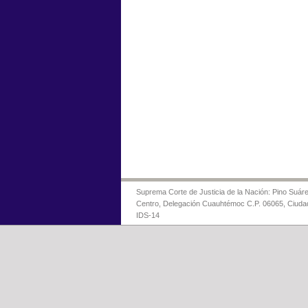
Suprema Corte de Justicia de la Nación: Pino Suáre
Centro, Delegación Cuauhtémoc C.P. 06065, Ciuda
IDS-14