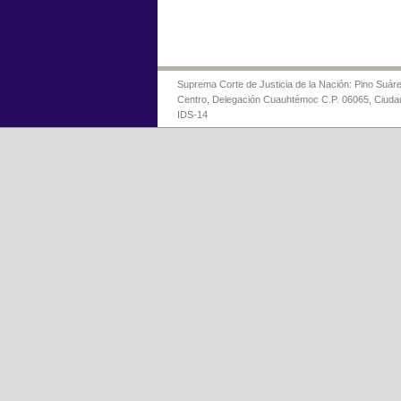
Suprema Corte de Justicia de la Nación: Pino Suáre
Centro, Delegación Cuauhtémoc C.P. 06065, Ciuda
IDS-14