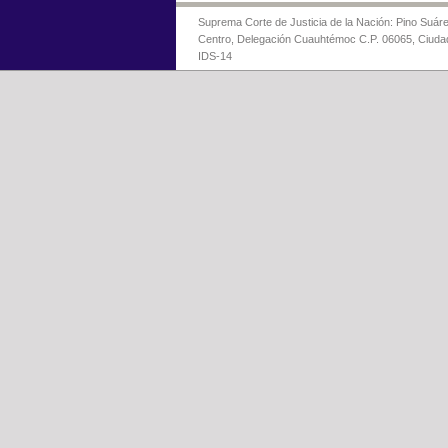
Suprema Corte de Justicia de la Nación: Pino Suáre
Centro, Delegación Cuauhtémoc C.P. 06065, Ciuda
IDS-14