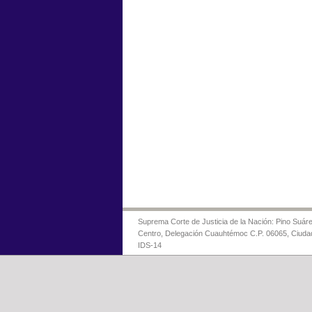
Suprema Corte de Justicia de la Nación: Pino Suáre
Centro, Delegación Cuauhtémoc C.P. 06065, Ciuda
IDS-14