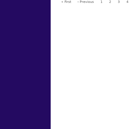
« First
‹ Previous
1
2
3
4