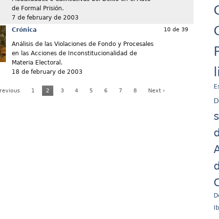
de Formal Prisión.
7 de february de 2003
Crónica
10 de 39
Análisis de las Violaciones de Fondo y Procesales
en las Acciones de Inconstitucionalidad de
Materia Electoral.
18 de february de 2003
E
Previous
1
2
3
4
5
6
7
8
Next ›
D
d
A
d
C
D
I