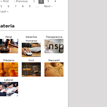
« First
‹ Previous
1
2
3
4
5
6
7
8
9
…
Next ›
Last »
ateria
Penal
Derechos
Transparencia
Humanos
Tributario
Civil
Mercantil
Laboral