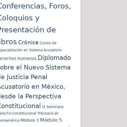
Conferencias, Foros,
Coloquios y
Presentación de
libros
Crónica
Cursos de
specialización en Sistema Acusatorio
Diplomado
erechos Humanos
sobre el Nuevo Sistema
e Justicia Penal
cusatorio en México,
esde la Perspectiva
onstitucional
IX Seminario
erecho Constitucional Tributario en
Módulo 5
Módulo 3
beroamérica