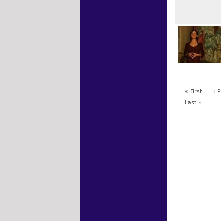
« First
‹ 
Last »