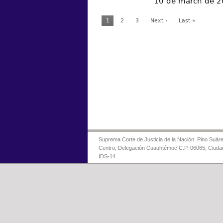
10 de march de 
1
2
3
Next ›
Last »
Suprema Corte de Justicia de la Nación: Pino Suáre
Centro, Delegación Cuauhtémoc C.P. 06065, Ciuda
IDS-14