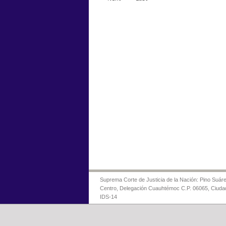
Suprema Corte de Justicia de la Nación: Pino Suáre
Centro, Delegación Cuauhtémoc C.P. 06065, Ciuda
IDS-14