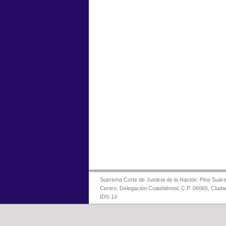
Suprema Corte de Justicia de la Nación: Pino Suáre
Centro, Delegación Cuauhtémoc C.P. 06065, Ciuda
IDS-14