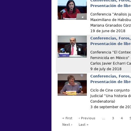
Conferencias, Foros,
Presentación de libr
Conferencia "Analisis ju
Maximiliano de Habsbu
Mariana Granados Corz
19 de june de 2018
Conferencias, Foros,
Presentación de libr
Conferencia "El Context
Feminicida en México" 
Carlos Javier Echarri C
9 de july de 2018
Conferencias, Foros,
Presentación de libr
Ciclo de Cine conjunto
Judicial "Una historia 
Condenatoria)
3 de september de 20
« First
‹ Previous
…
3
4
Next ›
Last »