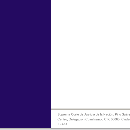
Suprema Corte de Justicia de la Nación: Pino Suáre
Centro, Delegación Cuauhtémoc C.P. 06065, Ciuda
IDS-14