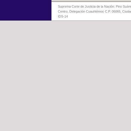
Suprema Corte de Justicia de la Nación: Pino Suáre
Centro, Delegación Cuauhtémoc C.P. 06065, Ciuda
IDS-14