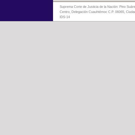
Suprema Corte de Justicia de la Nación: Pino Suáre
Centro, Delegación Cuauhtémoc C.P. 06065, Ciuda
IDS-14