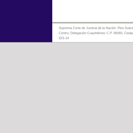
Suprema Corte de Justicia de la Nación: Pino Suáre
Centro, Delegación Cuauhtémoc C.P. 06065, Ciuda
IDS-14