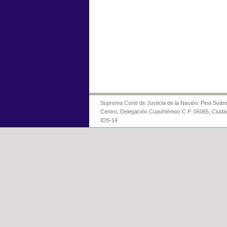
Suprema Corte de Justicia de la Nación: Pino Suáre
Centro, Delegación Cuauhtémoc C.P. 06065, Ciuda
IDS-14