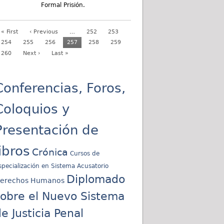
Formal Prisión.
« First
‹ Previous
…
252
253
254
255
256
257
258
259
260
Next ›
Last »
Conferencias, Foros,
Coloquios y
Presentación de
libros
Crónica
Cursos de
specialización en Sistema Acusatorio
Diplomado
erechos Humanos
sobre el Nuevo Sistema
e Justicia Penal