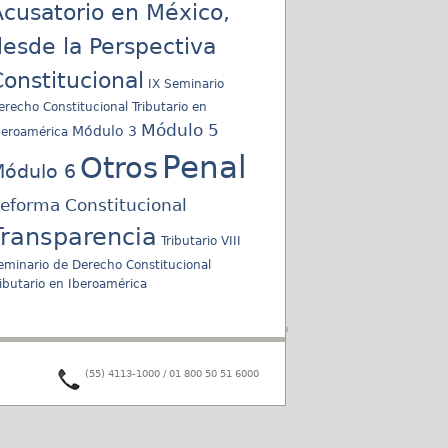
cusatorio en México,
esde la Perspectiva
onstitucional
IX Seminario
erecho Constitucional Tributario en
Módulo 5
Módulo 3
beroamérica
Penal
Otros
ódulo 6
eforma Constitucional
Transparencia
Tributario
VIII
eminario de Derecho Constitucional
ributario en Iberoamérica
(55) 4113-1000 / 01 800 50 51 6000