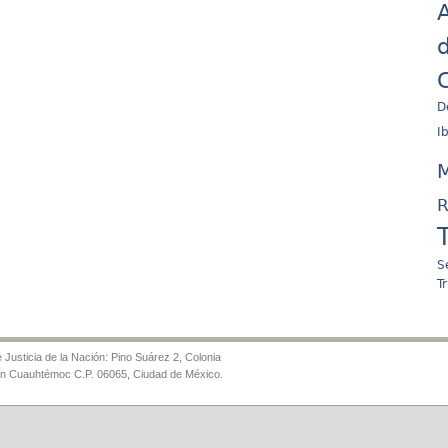
A
d
C
D
I
M
R
S
T
Justicia de la Nación: Pino Suárez 2, Colonia
ón Cuauhtémoc C.P. 06065, Ciudad de México.