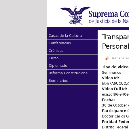
Transpar
Casas de la Cultura
Conferencias
Persona
Crónicas
Curso
Transpare
Diplomado
Tipo de Video
Seminarios
Reforma Constitucional
Video Id:
Seminarios
ht-h7A6UCUOx
Video Full Id:
eca1df86-940e
Fecha:
30 de October
Participante (
Doctor Carlos G
Entidad Fede
Distrito Federal