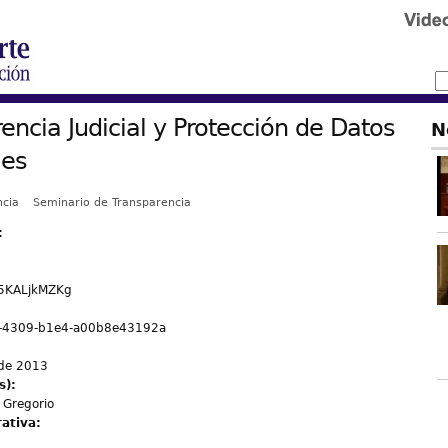
encia Judicial y Protección de Datos
N
les
ncia
Seminario de Transparencia
:
5KALjkMZKg
-4309-b1e4-a00b8e43192a
 de 2013
s):
 Gregorio
rativa: