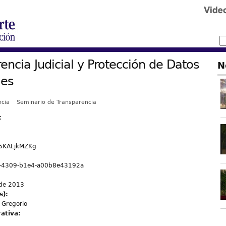
encia Judicial y Protección de Datos
N
les
ncia
Seminario de Transparencia
:
5KALjkMZKg
-4309-b1e4-a00b8e43192a
 de 2013
s):
 Gregorio
rativa: