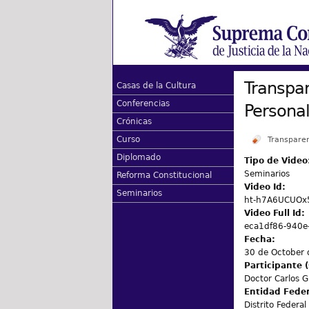
Transpar
Casas de la Cultura
Conferencias
Persona
Crónicas
Curso
Transpare
Diplomado
Tipo de Video
Seminarios
Reforma Constitucional
Video Id:
Seminarios
ht-h7A6UCUOx
Video Full Id:
eca1df86-940e
Fecha:
30 de October
Participante (
Doctor Carlos G
Entidad Fede
Distrito Federal