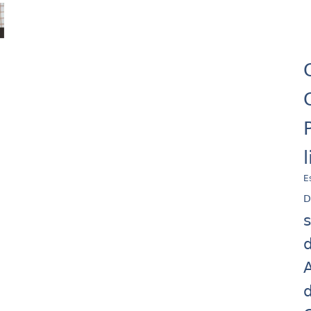
E
D
d
A
d