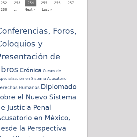
252
253
254
255
256
257
258
…
Next ›
Last »
Conferencias, Foros,
Coloquios y
Presentación de
libros
Crónica
Cursos de
specialización en Sistema Acusatorio
Diplomado
erechos Humanos
sobre el Nuevo Sistema
e Justicia Penal
cusatorio en México,
esde la Perspectiva