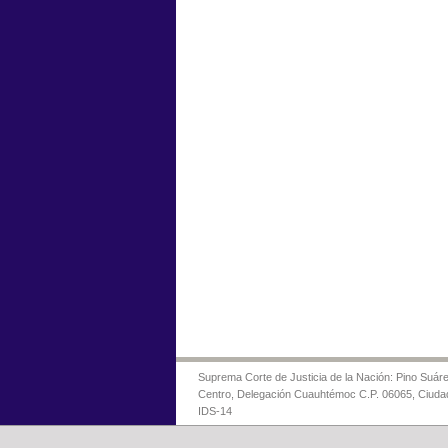
Suprema Corte de Justicia de la Nación: Pino Suáre
Centro, Delegación Cuauhtémoc C.P. 06065, Ciuda
IDS-14