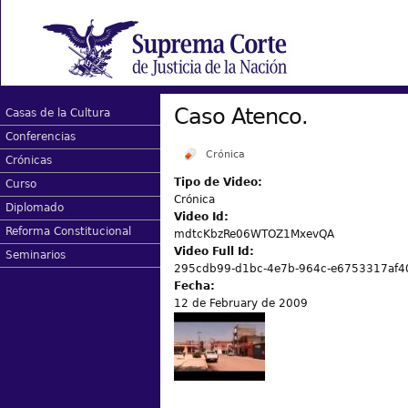
Caso Atenco.
Casas de la Cultura
Conferencias
Crónica
Crónicas
Tipo de Video:
Curso
Crónica
Diplomado
Video Id:
Reforma Constitucional
mdtcKbzRe06WTOZ1MxevQA
Video Full Id:
Seminarios
295cdb99-d1bc-4e7b-964c-e6753317af4
Fecha:
12 de February de 2009