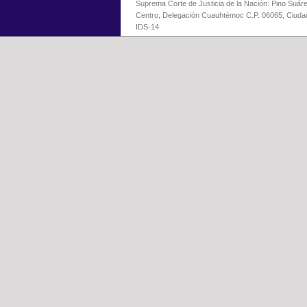
Suprema Corte de Justicia de la Nación: Pino Suáre
Centro, Delegación Cuauhtémoc C.P. 06065, Ciuda
IDS-14