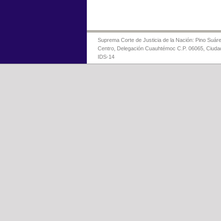
Suprema Corte de Justicia de la Nación: Pino Suáre
Centro, Delegación Cuauhtémoc C.P. 06065, Ciuda
IDS-14