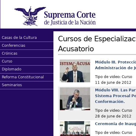
Cursos de Especializa
Casas de la Cultura
Conferencias
Acusatorio
Crónicas
Curso
Módulo III. Protecci
Administración de Ju
Diplomado
Tipo de video: Curso
Reforma Constitucional
11 de june de 2012
Seminarios
Módulo VIII. Las Par
Sistema Procesal P
Conformación.
Tipo de video: Curso
28 de june de 2012
Ceremonia de Inau
Tipo de video: Curso