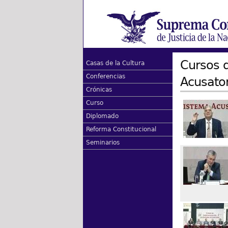
Cursos d
Casas de la Cultura
Conferencias
Acusator
Crónicas
Curso
Diplomado
Reforma Constitucional
Seminarios