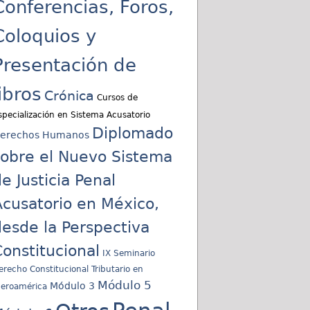
Conferencias, Foros,
Coloquios y
Presentación de
libros
Crónica
Cursos de
specialización en Sistema Acusatorio
Diplomado
erechos Humanos
sobre el Nuevo Sistema
e Justicia Penal
cusatorio en México,
esde la Perspectiva
onstitucional
IX Seminario
erecho Constitucional Tributario en
Módulo 5
Módulo 3
beroamérica