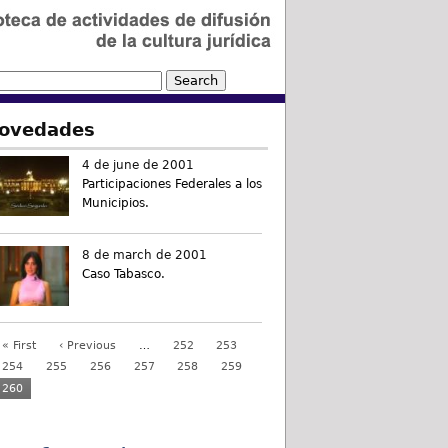
ovedades
4 de june de 2001
Participaciones Federales a los
Municipios.
8 de march de 2001
Caso Tabasco.
« First
‹ Previous
…
252
253
254
255
256
257
258
259
260