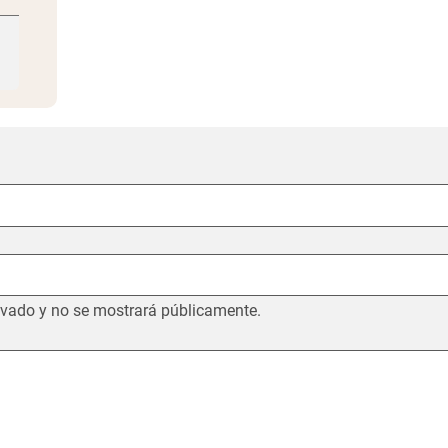
po se mantiene privado y no se mostr
ivado y no se mostrará públicamente.