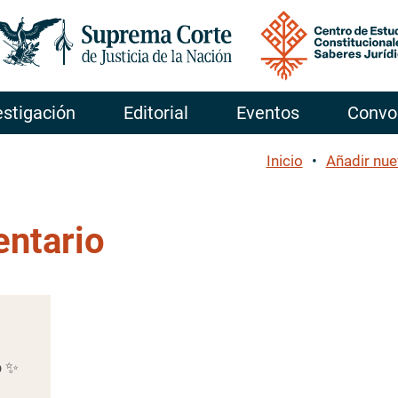
Pasar al contenido principal
estigación
Editorial
Eventos
Convo
Inicio
Añadir nu
ntario
o ✨