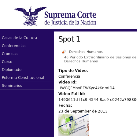
Spot 1
Casas de la Cultura
Conferencias
Derechos Humanos
Crónicas
48 Periodo Extraordinario de Sesiones de
Derechos Humanos
Curso
Diplomado
Tipo de Video:
Conferencia
Reforma Constitucional
Video Id:
Seminarios
HWGQFMnxREWKycAkKnmIDA
Video Full Id:
1490611d-f1c9-4544-8ac9-c0242a79880
Fecha:
23 de September de 2013