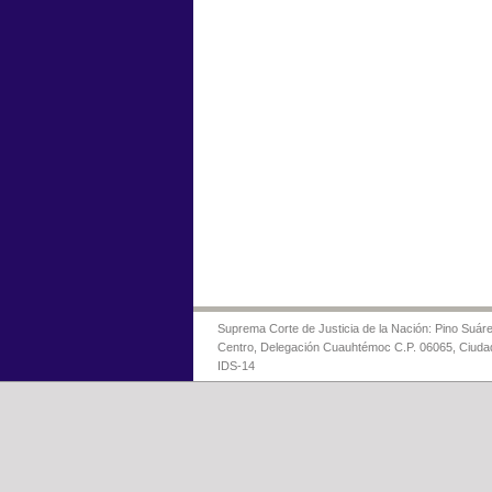
Suprema Corte de Justicia de la Nación: Pino Suáre
Centro, Delegación Cuauhtémoc C.P. 06065, Ciuda
IDS-14