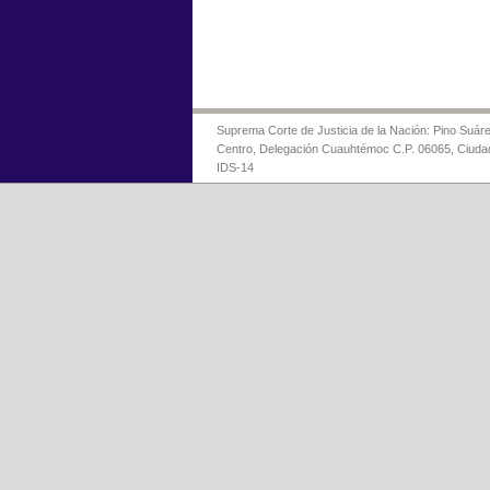
Suprema Corte de Justicia de la Nación: Pino Suáre
Centro, Delegación Cuauhtémoc C.P. 06065, Ciuda
IDS-14