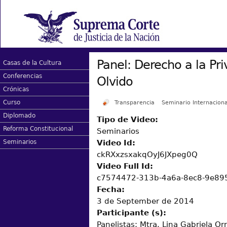
Panel: Derecho a la Pr
Casas de la Cultura
Conferencias
Olvido
Crónicas
Curso
Transparencia
Seminario Internaciona
Diplomado
Tipo de Video:
Reforma Constitucional
Seminarios
Video Id:
Seminarios
ckRXxzsxakqOyJ6JXpeg0Q
Video Full Id:
c7574472-313b-4a6a-8ec8-9e89
Fecha:
3 de September de 2014
Participante (s):
Panelistas: Mtra. Lina Gabriela Or