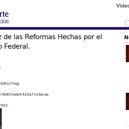
z de las Reformas Hechas por el
N
o Federal.
:
tGIKcx7sqg
6-4b65-beb4-620a731eecaa
 2002