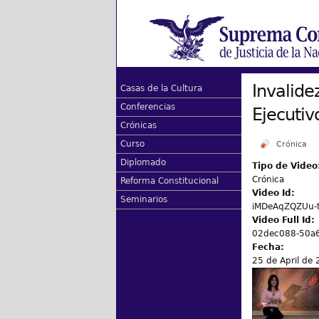
Invalide
Casas de la Cultura
Conferencias
Ejecutiv
Crónicas
Curso
Crónica
Diplomado
Tipo de Video
Crónica
Reforma Constitucional
Video Id:
Seminarios
iMDeAqZQZUu-
Video Full Id:
02dec088-50a
Fecha:
25 de April de