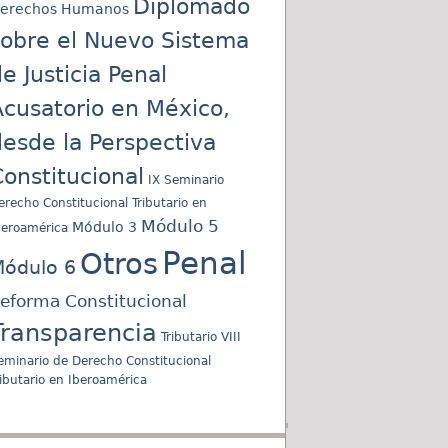
Diplomado
erechos Humanos
sobre el Nuevo Sistema
e Justicia Penal
cusatorio en México,
esde la Perspectiva
onstitucional
IX Seminario
erecho Constitucional Tributario en
Módulo 5
Módulo 3
beroamérica
Penal
Otros
ódulo 6
eforma Constitucional
Transparencia
Tributario
VIII
eminario de Derecho Constitucional
ributario en Iberoamérica