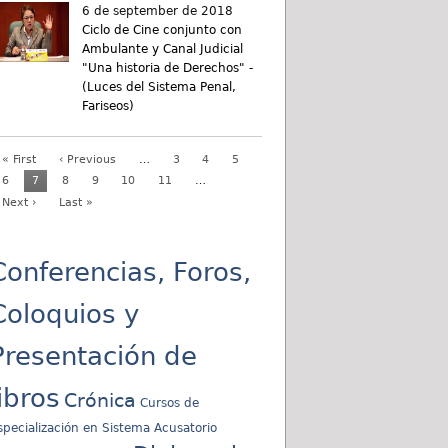
6 de september de 2018
Ciclo de Cine conjunto con
Ambulante y Canal Judicial
"Una historia de Derechos" -
(Luces del Sistema Penal,
Fariseos)
« First
‹ Previous
…
3
4
5
6
7
8
9
10
11
…
Next ›
Last »
Conferencias, Foros,
Coloquios y
Presentación de
libros
Crónica
Cursos de
specialización en Sistema Acusatorio