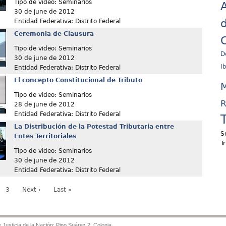
Tipo de video: Seminarios
A
30 de june de 2012
d
Entidad Federativa: Distrito Federal
Ceremonia de Clausura
C
Tipo de video: Seminarios
D
30 de june de 2012
I
Entidad Federativa: Distrito Federal
El concepto Constitucional de Tributo
M
Tipo de video: Seminarios
R
28 de june de 2012
Entidad Federativa: Distrito Federal
La Distribución de la Potestad Tributaria entre
S
Entes Territoriales
T
Tipo de video: Seminarios
30 de june de 2012
Entidad Federativa: Distrito Federal
3
Next ›
Last »
Justicia de la Nación: Pino Suárez 2, Colonia