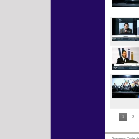
1
2
Suprema Corte de 