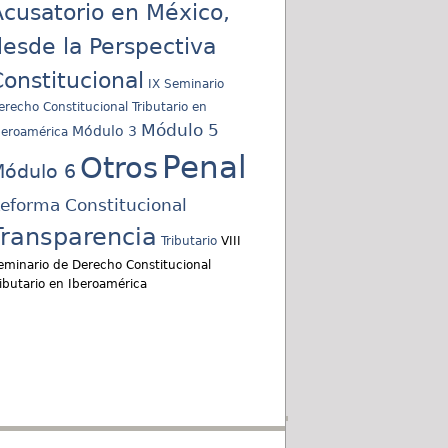
cusatorio en México,
esde la Perspectiva
onstitucional
IX Seminario
erecho Constitucional Tributario en
Módulo 5
Módulo 3
beroamérica
Penal
Otros
ódulo 6
eforma Constitucional
Transparencia
Tributario
VIII
eminario de Derecho Constitucional
ributario en Iberoamérica