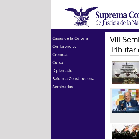
VIII Sem
Casas de la Cultura
Conferencias
Tributar
Crónicas
Curso
Diplomado
Reforma Constitucional
Seminarios