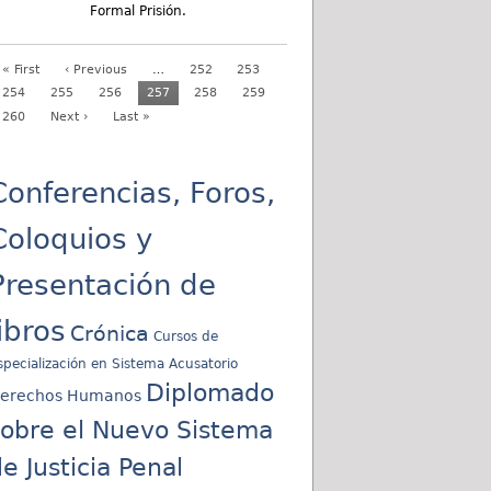
Formal Prisión.
« First
‹ Previous
…
252
253
254
255
256
257
258
259
260
Next ›
Last »
Conferencias, Foros,
Coloquios y
Presentación de
libros
Crónica
Cursos de
specialización en Sistema Acusatorio
Diplomado
erechos Humanos
sobre el Nuevo Sistema
e Justicia Penal