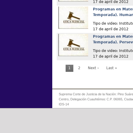
17 de april de 2012
Programas en Materi
Temporada). Humani
Tipo de video: Institut
17 de april de 2012
Programas en Materi
Temporada). Persev
Tipo de video: Institut
17 de april de 2012
1
2
Next ›
Last »
Suprema Corte de Justicia de la Nación: Pino Suáre
Centro, Delegación Cuauhtémoc C.P. 06065, Ciuda
IDS-14