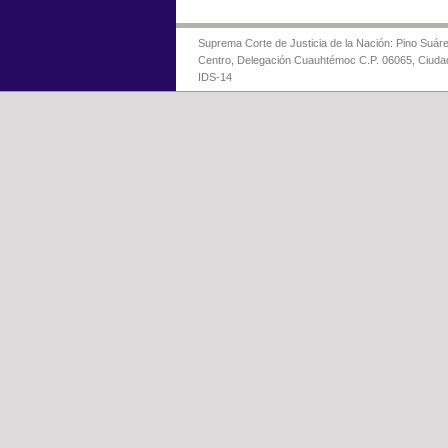
Suprema Corte de Justicia de la Nación: Pino Suáre
Centro, Delegación Cuauhtémoc C.P. 06065, Ciuda
IDS-14