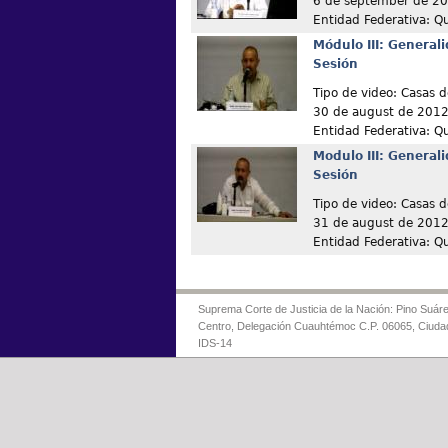
6 de september de 2
Entidad Federativa: Q
Módulo III: General
Sesión
Tipo de video: Casas d
30 de august de 201
Entidad Federativa: Q
Modulo III: Genera
Sesión
Tipo de video: Casas d
31 de august de 201
Entidad Federativa: Q
Suprema Corte de Justicia de la Nación: Pino Suáre
Centro, Delegación Cuauhtémoc C.P. 06065, Ciuda
IDS-14