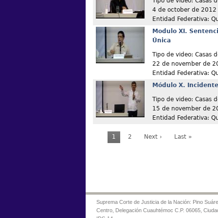
Tipo de video: Casas d
4 de october de 2012
Entidad Federativa: Q
Modulo XI. Sentenc
Única
Tipo de video: Casas d
22 de november de 2
Entidad Federativa: Q
Módulo X. Incident
Tipo de video: Casas d
15 de november de 2
Entidad Federativa: Q
1
2
Next ›
Last »
Suprema Corte de Justicia de la Nación: Pino Suáre
Centro, Delegación Cuauhtémoc C.P. 06065, Ciuda