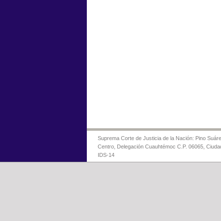
Suprema Corte de Justicia de la Nación: Pino Suáre
Centro, Delegación Cuauhtémoc C.P. 06065, Ciuda
IDS-14