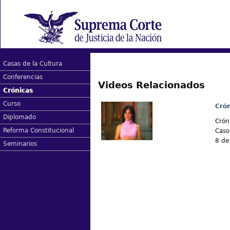
Casas de la Cultura
Conferencias
Videos Relacionados
Crónicas
Curso
Cró
Diplomado
Crón
Reforma Constitucional
Caso
8 de
Seminarios