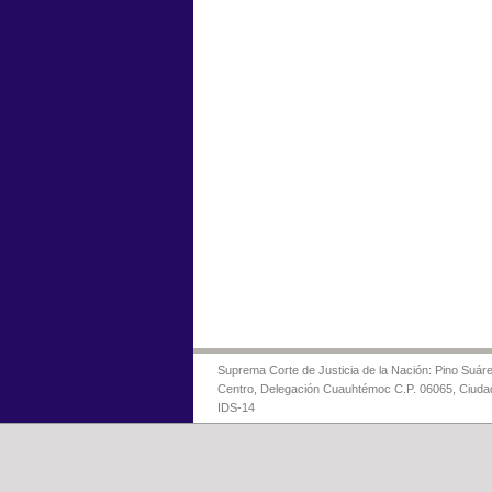
Suprema Corte de Justicia de la Nación: Pino Suáre
Centro, Delegación Cuauhtémoc C.P. 06065, Ciuda
IDS-14