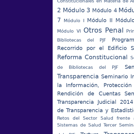
Constitucionales en Materia de 
Módu
2
Módulo 3
Módulo 4
7
Módulo II
Módulo
Módulo I
Otros
Penal
Módulo VI
Pr
Progra
Bibliotecas del PJF
Recorrido por el Edificio
Reforma Constitucional
S
Sem
de Bibliotecas del PJF
Transparencia
Seminario I
la Información, Protecció
Rendición de Cuentas
Sem
Transparencia Judicial 2014
de Transparencia y Estadísti
Retos del Sector Salud frente 
Sistemas de Salud
Tercer Semin