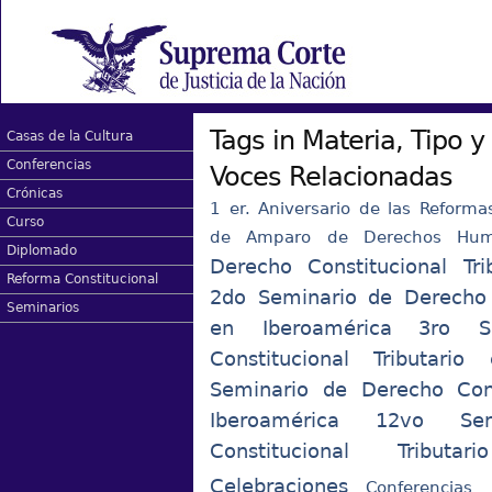
Tags in Materia, Tipo 
Casas de la Cultura
Conferencias
Voces Relacionadas
Crónicas
1 er. Aniversario de las Reforma
Curso
de Amparo de Derechos Hum
Diplomado
Derecho Constitucional Tri
Reforma Constitucional
2do Seminario de Derecho C
Seminarios
en Iberoamérica
3ro S
Constitucional Tributario
Seminario de Derecho Const
Iberoamérica
12vo Se
Constitucional Tribut
Celebraciones
Conferencias