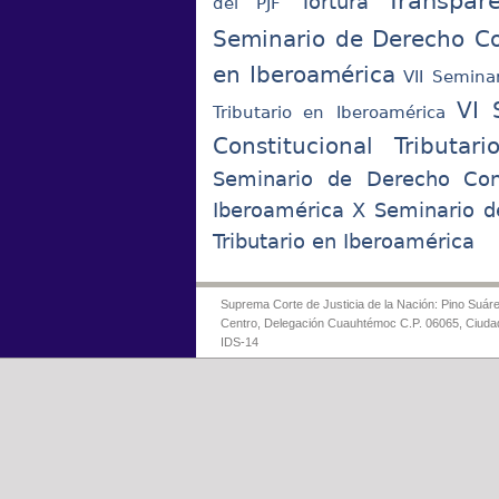
Transpar
Tortura
del PJF
Seminario de Derecho Con
en Iberoamérica
VII Semina
VI 
Tributario en Iberoamérica
Constitucional Tributar
Seminario de Derecho Const
Iberoamérica
X Seminario d
Tributario en Iberoamérica
Suprema Corte de Justicia de la Nación: Pino Suáre
Centro, Delegación Cuauhtémoc C.P. 06065, Ciuda
IDS-14