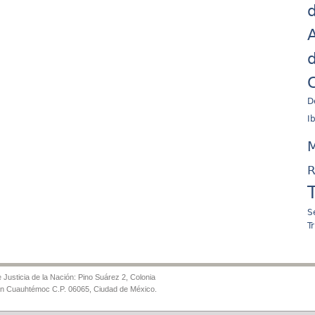
d
A
d
C
D
I
M
R
S
T
Justicia de la Nación: Pino Suárez 2, Colonia
ón Cuauhtémoc C.P. 06065, Ciudad de México.