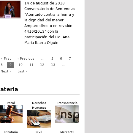
14 de august de 2018
Conversatorio de Sentencias
"Atentado contra la honra y
la dignidad del menor
Amparo directo en revisión
4416/2013" con la
participación del Lic. Ana
María Ibarra Olguín
« First
‹ Previous
…
5
6
7
8
9
10
11
12
13
…
Next ›
Last »
ateria
Penal
Derechos
Transparencia
Humanos
Tributario
Civil
Mercantil