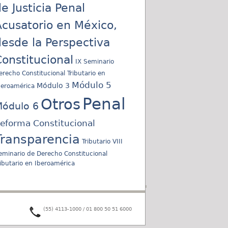
e Justicia Penal
cusatorio en México,
esde la Perspectiva
onstitucional
IX Seminario
erecho Constitucional Tributario en
Módulo 5
Módulo 3
beroamérica
Penal
Otros
ódulo 6
eforma Constitucional
Transparencia
Tributario
VIII
eminario de Derecho Constitucional
ributario en Iberoamérica
(55) 4113-1000 / 01 800 50 51 6000