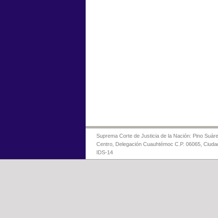
Suprema Corte de Justicia de la Nación: Pino Suáre
Centro, Delegación Cuauhtémoc C.P. 06065, Ciuda
IDS-14