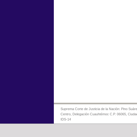
Suprema Corte de Justicia de la Nación: Pino Suáre
Centro, Delegación Cuauhtémoc C.P. 06065, Ciuda
IDS-14