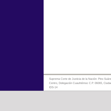
Suprema Corte de Justicia de la Nación: Pino Suáre
Centro, Delegación Cuauhtémoc C.P. 06065, Ciuda
IDS-14